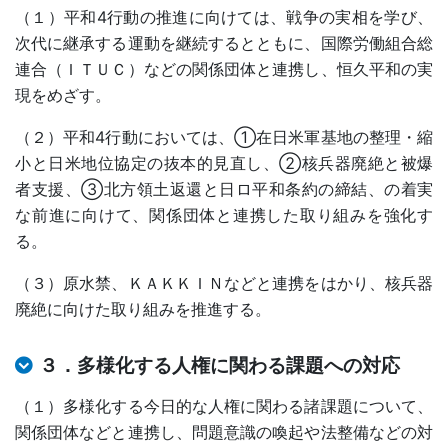
（１）平和4行動の推進に向けては、戦争の実相を学び、
次代に継承する運動を継続するとともに、国際労働組合総
連合（ＩＴＵＣ）などの関係団体と連携し、恒久平和の実
現をめざす。
（２）平和4行動においては、①在日米軍基地の整理・縮
小と日米地位協定の抜本的見直し、②核兵器廃絶と被爆
者支援、③北方領土返還と日ロ平和条約の締結、の着実
な前進に向けて、関係団体と連携した取り組みを強化す
る。
（３）原水禁、ＫＡＫＫＩＮなどと連携をはかり、核兵器
廃絶に向けた取り組みを推進する。
３．
多様化する人権に関わる課題への対応
（１）多様化する今日的な人権に関わる諸課題について、
関係団体などと連携し、問題意識の喚起や法整備などの対