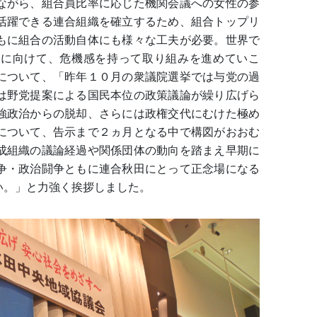
ながら、組合員比率に応じた機関会議への女性の参
活躍できる連合組織を確立するため、組合トップリ
もに組合の活動自体にも様々な工夫が必要。世界で
現に向けて、危機感を持って取り組みを進めていこ
について、「昨年１０月の衆議院選挙では与党の過
は野党提案による国民本位の政策議論が繰り広げら
強政治からの脱却、さらには政権交代にむけた極め
について、告示まで２ヵ月となる中で構図がおおむ
成組織の議論経過や関係団体の動向を踏まえ早期に
争・政治闘争ともに連合秋田にとって正念場になる
い。」と力強く挨拶しました。