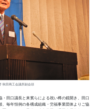
野 秋田商工会議所副会頭
協・田口議長と来賓らによる祝い樽の鏡開き、田口
談、毎年恒例の各構成組織・労福事業団体よりご協