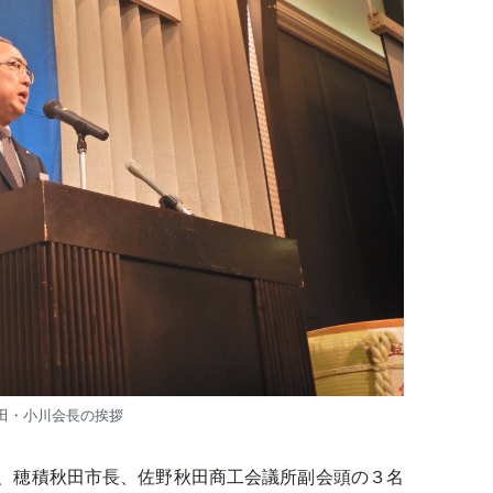
田・小川会長の挨拶
、穂積秋田市長、佐野秋田商工会議所副会頭の３名