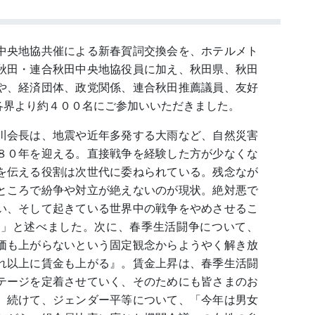
中央地協共催による新春賀詞交換会を、ホテルメト
秋田・連合秋田中央地協役員に加え、秋田県、秋田
や、経済団体、政党関係、連合秋田推薦議員、友好
各界より約４００名にご参加いいただきました。
川会長は、地震や近年多発する大雨など、自然災害
８０年を迎える。直接戦争を経験した方が少なくな
を伝える役割は次世代に委ねられている。残念なが
ところで紛争や対立が絶えないのが現状。絶対悪で
い、そして起きている世界中の戦争をやめさせるこ
る」と述べました。次に、春季生活闘争について、
価も上がらないという固定観念からようやく解き放
れ以上に賃金も上がる』。賃金上昇は、春季生活闘
テージを定着させていく、そのためにも皆さまのお
。続けて、ジェンダー平等について、「今年は男女