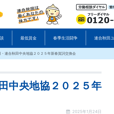
談
最低賃金
春季生活闘争
連合秋田
田・連合秋田中央地協２０２５年新春賀詞交換会
田中央地協２０２５年
2025年1月24日