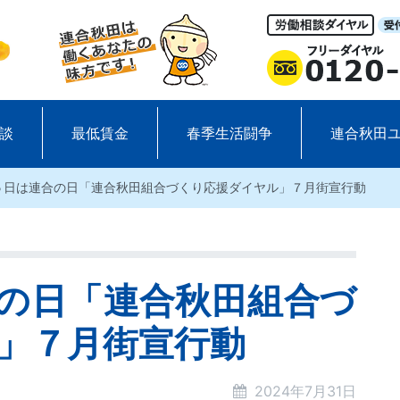
談
最低賃金
春季生活闘争
連合秋田
５日は連合の日「連合秋田組合づくり応援ダイヤル」７月街宣行動
の日「連合秋田組合づ
」７月街宣行動
2024年7月31日