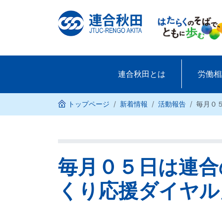
連合秋田とは
(現位置)
労働相
トップページ
新着情報
活動報告
毎月０
毎月０５日は連合
くり応援ダイヤル